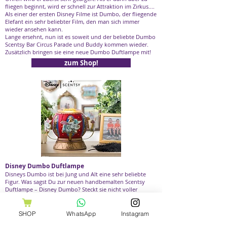
fliegen beginnt, wird er schnell zur Attraktion im Zirkus....
Als einer der ersten Disney Filme ist Dumbo, der fliegende
Elefant ein sehr beliebter Film, den man sich immer
wieder ansehen kann.
Lange ersehnt, nun ist es soweit und der beliebte Dumbo
Scentsy Bar Circus Parade und Buddy kommen wieder.
Zusätzlich bringen sie eine neue Dumbo Duftlampe mit!
zum Shop!
Disney Dumbo Duftlampe
Disneys Dumbo ist bei Jung und Alt eine sehr beliebte
Figur. Was sagst Du zur neuen handbemalten Scentsy
Duftlampe – Disney Dumbo? Steckt sie nicht voller
entzückender Details und lässt sich perfekt mit unserem
wiederkehrenden Duft Dumbo: Circus Parade
kombinieren?
SHOP
WhatsApp
Instagram