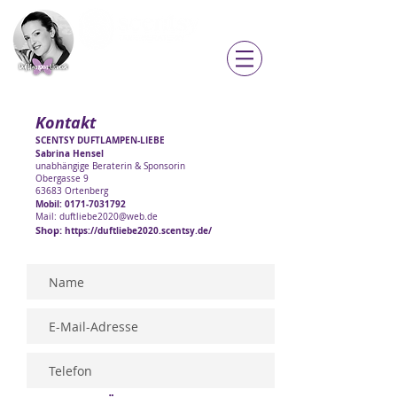
Sabrina Hensel
Direktorin
zum Shop »
Kontakt
SCENTSY DUFTLAMPEN-LIEBE
Sabrina Hensel
unabhängige Beraterin & Sponsorin
Obergasse 9
63683 Ortenberg
Mobil:
0171-7031792
Mail:
duftliebe2020@web.de
Shop:
https://duftliebe2020.scentsy.de/