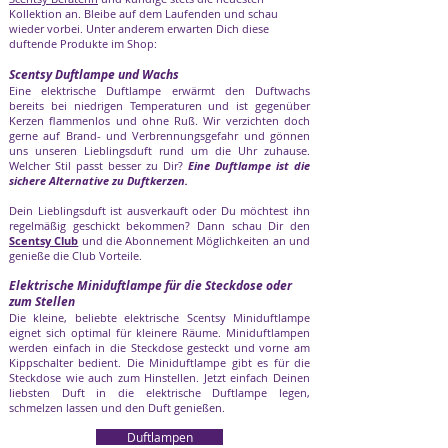
Kollektion an. Bleibe auf dem Laufenden und schau
wieder vorbei. Unter anderem erwarten Dich diese
duftende Produkte im Shop:
Scentsy Duftlampe und Wachs
Eine elektrische Duftlampe erwärmt den Duftwachs
bereits bei niedrigen Temperaturen und ist gegenüber
Kerzen flammenlos und ohne Ruß. Wir verzichten doch
gerne auf Brand- und Verbrennungsgefahr und gönnen
uns unseren Lieblingsduft rund um die Uhr zuhause.
Welcher Stil passt besser zu Dir?
Eine Duftlampe ist die
sichere Alternative zu Duftkerzen.
Dein Lieblingsduft ist ausverkauft oder Du möchtest ihn
regelmäßig geschickt bekommen? Dann schau Dir den
Scentsy Club
und die Abonnement Möglichkeiten an und
genieße die Club Vorteile.
Elektrische Miniduftlampe für die Steckdose oder
zum Stellen
Die kleine, beliebte elektrische Scentsy Miniduftlampe
eignet sich optimal für kleinere Räume. Miniduftlampen
werden einfach in die Steckdose gesteckt und vorne am
Kippschalter bedient. Die Miniduftlampe gibt es für die
Steckdose wie auch zum Hinstellen. Jetzt einfach Deinen
liebsten Duft in die elektrische Duftlampe legen,
schmelzen lassen und den Duft genießen.
Duftlampen