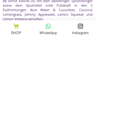
Ab sofort kannst Du mit dem Badreiniger, Sprühreiniger
sowie dem Spülmittel volle Putzkraft in den 5
Duftrichtungen Aloe Water & Cucumber, Coconut
Lemongrass, Johnny Appleseed, Lemon Squeeze und
Lemon Verbena genießen.
CLEAN Reinigung
SHOP
WhatsApp
Instagram
Laundry Produkte für duftende, saubere Wäsche
Gönn Dir frische, saubere und wunderbar duftende
Wäsche mit den Waschtag-Superstars. Die Laundry
Produkte duften angenehm frisch und machen Deine
Wäsche richtig sauber. Zum Waschen verwendest Du
einfach das Laundry Waschmittelkonzentrat und den
Wäscheweich Weichspüler oder auch den
Wäscheduft
,
der Deine Wäsche noch lange nach der Wäsche duften
lässt.
Für größere Textilien wie Bett, Vorhänge oder auch zur