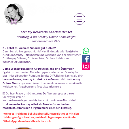
Sabrina Hensel
Direktorin
zum Shop »
Scentsy Beraterin Sabrina Hensel
Beratung & im Scentsy Online Shop kaufen
Rundumservice 24/7
Du liebst es, wenn es Zuhause gut duftet?!
Dann bist du hier genau richtig! Hier findest du alle Neuigkeiten
rund um Scentsy – Neuheiten und Aktionen von der elektrischen
Duftlampe, Diffuser, Duftventilator, Duftwachs bis zum
Wäscheduft und mehr.
Deine Scentsy Beraterin für Deutschland und Österreich
Egal ob du zum ersten Mal schnupperst oder schon Scentsy Fan
bist – hier gibt es den Rundum-Service 24/7.
Bei mir kannst du dich
beraten lassen, Scentsy Produkte kaufen
Scentsy
und dich im
Online Shop
inspirieren lassen. Hier wirst du immer über aktuelle
Kollektionen, Angebote und Produkte informiert.
💌 Du hast Fragen, möchtest eine Duftberatung oder direkt
Scentsy bestellen?
Kontaktiere mich gerne – ich freue mich auf deine Nachricht!
Und wenn du Scentsy selbst als Berater/in vertreiben
möchtest, erzähle ich dir gern mehr über den Einstieg.
Wenn es Probleme bei Shopbestellungen gibt oder mit den
Zahlungsmöglichkeiten, melde dich gerne per
Email
oder
WhatsApp, dann bestelle ich für dich!