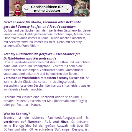
Geschenkidee für Mama, Freundin oder Bekannte
gesucht? Scentsy kaufen und Freude schenken
Du bist auf der Suche nach dem perfekten Geschenk für deine
Freundin, Frau, Lieblingsmenschen, Tochter, Papa, Mama oder
Oma? Wem auch immer du eine Freude machen möchtest,
mit Scentsy triffst du immer ins Herz. Denn mit Scentsy
schenkstdDu Wohlfühlen!
Scentsy Gutschein: Die perfekte Geschenkidee für
Duftliebhaber und Kerzenfreunde
Unsere Produkte verwöhnen mit ihren Düften und verzichten
dabei auf Feuer und Brandgefahr. Gleichzeitig sehen die
elektrischen Duftlampen, Ventilatoren und Raumdiffuser
super aus, sind dekorativ und beleuchten den Raum.
Verschenke Wohlfühlen mit einem Scentsy Gutschein.
So
kann sich die Glückliche selbst ihr Lieblingsprodukt
aussuchen. Lass den Beschenkten selbst entscheiden, was er
von Scentsy kaufen möchte.
Schreibe mir einfach eine Nachricht oder rufe an und Du
erhältst Deinen Gutschein per Mail (innerhalb eines Tages)
oder per Post nach Hause.
Was ist Scentsy?
Scentsy ist ein sicheres Raumbeduftungssystem! Es
verzichtet auf Flammen, Ruß und Hitze
. So entsteht
keine Brandgefahr. Bei der großen Auswahl mit über 80
Düften und über 60 verschiedene Duftlampen-Designs, ist