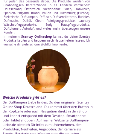
für jeden das passende dabei. Die Produkte werden von
unabhängigen Berater/innen in 11 Ländern vertrieben:
Deutschland, Österreich, Niederlande, Polen, Frankreich,
Spanien, England, Irland, Italien und Luxemburg (Europa).
Elektrische Duftlampen, Diffuser, Duftventilatoren, Buddies,
Duftwachs, Duftöl, Clean Reinigungsprodukte, Laundry
Wäschepflegeprodukte, Body Hautpflegeprodukte,
Duftblumen, Autoduft und vieles mehr überzeugen unsere
Kunden.
Scentsy Onlineshop
In meinem
kannst du deine Scentsy
Produkte kaufen und bequem nach Hause liefern lassen. Ich
wünsche dir viele schöne Wohlfühlmomente.
Welche Produkte gibt es?
Bei Duftlampen Liebe findest Du den originalen Scentsy
Online Shop Deutschland. Du kommst über den Button in
der Kopfzeile oder auch Navigation direkt in den Shop
und kannst entspannt mit dem Desktop, Smartphone
oder Tablet shoppen. Auf meiner Webseite Duftlampen-
Liebe.de biete ich Dir Infos zum Unternehmen, den
Produkten, Neuheiten, Angeboten, der
Karriere als
Scentsy Beraterin
und kündige stets die neuesten